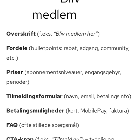
medlem
Overskrift
(f.eks.
“Bliv medlem her”
)
Fordele
(bulletpoints: rabat, adgang, community,
etc.)
Priser
(abonnementsniveauer, engangsgebyr,
perioder)
Tilmeldingsformular
(navn, email, betalingsinfo)
Betalingsmuligheder
(kort, MobilePay, faktura)
FAQ
(ofte stillede spørgsmål)
CTA-knap
(f.eks.
“Tilmeld nu”
) – tydelig og