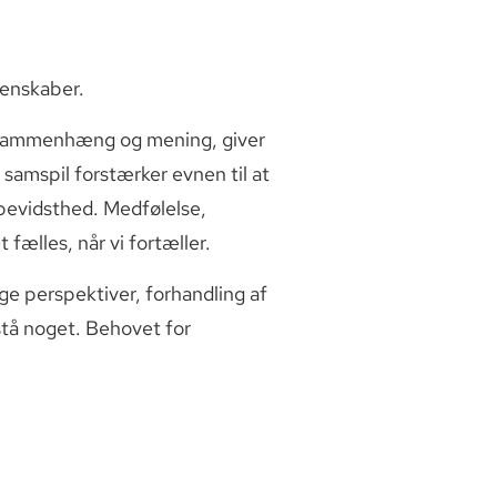
denskaber.
r sammenhæng og mening, giver
 samspil forstærker evnen til at
 bevidsthed. Medfølelse,
fælles, når vi fortæller.
ge perspektiver, forhandling af
stå noget. Behovet for