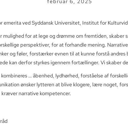
februar 6, 2025
r emerita ved Syddansk Universitet, Institut for Kulturvi
er mulighed for at lege og drømme om fremtiden, skabe
skellige perspektiver, for at forhandle mening. Narrative
ker og føler, forstærker evnen til at kunne forstå andres
ede kan derfor styrkes igennem fortællinger. Vi skaber det 
 kombineres … åbenhed, lydhørhed, forståelse af forskelli
nikation ønsker lytteren at blive klogere, lære noget, for
en kræver narrative kompetencer.
rråd