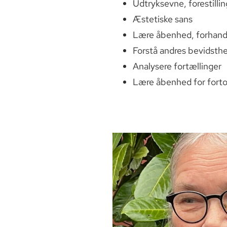
Udtryksevne, forestilli
Æstetiske sans
Lære åbenhed, forhandl
Forstå andres bevidsth
Analysere fortællinger
Lære åbenhed for forto