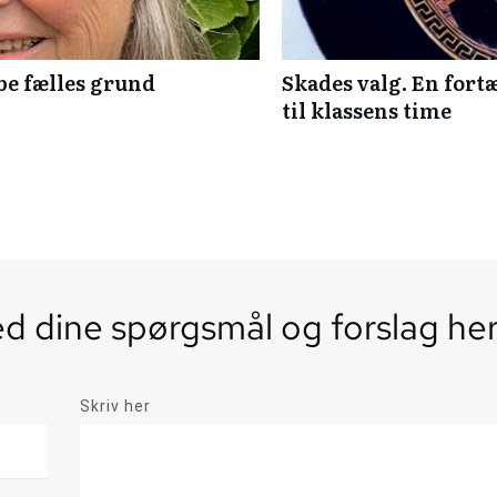
be fælles grund
Skades valg. En fort
til klassens time
 dine spørgsmål og forslag he
Skriv her