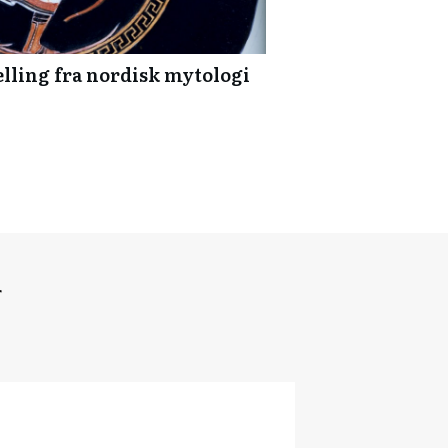
ælling fra nordisk mytologi
r