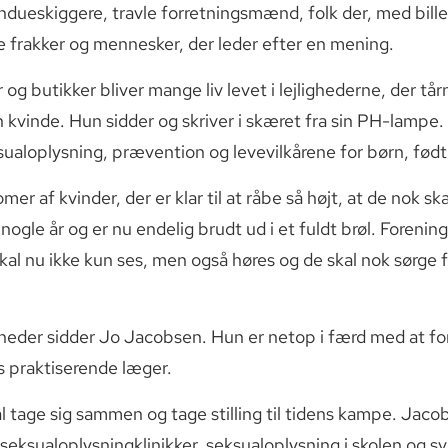
vindueskiggere, travle forretningsmænd, folk der, med bill
ge frakker og mennesker, der leder efter en mening.
og butikker bliver mange liv levet i lejlighederne, der tå
n kvinde. Hun sidder og skriver i skæret fra sin PH-lampe.
ualoplysning, prævention og levevilkårene for børn, fød
r af kvinder, der er klar til at råbe så højt, at de nok ska
ogle år og er nu endelig brudt ud i et fuldt brøl. Forening
kal nu ikke kun ses, men også høres og de skal nok sørge f
ligheder sidder Jo Jacobsen. Hun er netop i færd med at fo
s praktiserende læger.
skal tage sig sammen og tage stilling til tidens kampe. Ja
l seksualoplysningklinikker, seksualoplysning i skolen og