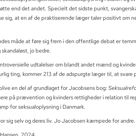
tøtte end det andet. Specielt det sidste punkt, svangersk
se sig, at en af de praktiserende læger taler positivt om net
des måde at føre sig frem i den offentlige debat er temme
 skandaløst, jo bedre.
ntroversielle udtalelser om blandt andet mænd og kvinde
lig ting, kommer 213 af de adspurgte læger til, at svar
 blive en del af grundlaget for Jacobsens bog:
Seksualref
ere på prævention og kvinders rettigheder i relation til r
 kamp for seksualoplysning i Danmark.
 sig selv og deres liv. Jo Jacobsen kæmpede for andre.
n Hansen, 2024