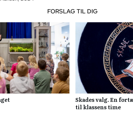
FORSLAG TIL DIG
aget
Skades valg. En fort
til klassens time