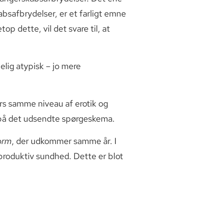
absafbrydelser, er et farligt emne
op dette, vil det svare til, at
lig atypisk – jo mere
rs samme niveau af erotik og
e på det udsendte spørgeskema.
orm
, der udkommer samme år. I
eproduktiv sundhed. Dette er blot