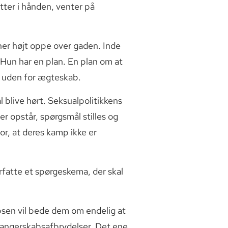
etter i hånden, venter på
rner højt oppe over gaden. Inde
 Hun har en plan. En plan om at
t uden for ægteskab.
l blive hørt. Seksualpolitikkens
er opstår, spørgsmål stilles og
or, at deres kamp ikke er
rfatte et spørgeskema, der skal
cobsen vil bede dem om endelig at
 svangerskabsafbrydelser. Det ene