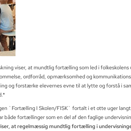
skning viser, at mundtlig fortælling som led i folkeskolen
ukommelse, ordforråd, opmærksomhed og kommunikations
og forstærke elevernes evne til at lytte og forstå i sa
d.*
gen `Fortælling I Skolen/FISK` fortalt i et otte uger langt 
åde fortællinger som en del af den faglige undervisning o
iser, at regelmæssig mundtlig fortælling i undervisning