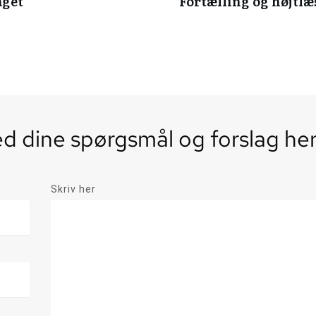
aget
Fortælling og højtl
 dine spørgsmål og forslag he
Skriv her