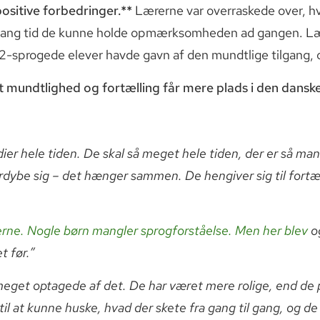
ositive forbedringer.**
Lærerne var overraskede over, hvo
vor lang tid de kunne holde opmærksomheden ad gangen. L
 2-sprogede elever havde gavn af den mundtlige tilgang, og
t mundtlighed og fortælling får mere plads i den dansk
er hele tiden. De skal så meget hele tiden, der er så man
ordybe sig – det hænger sammen. De hengiver sig til fortæ
rne. Nogle børn mangler sprogforståelse. Men her blev
o
t før.”
get optagede af det. De har været mere rolige, end de pl
l at kunne huske, hvad der skete fra gang til gang, og de