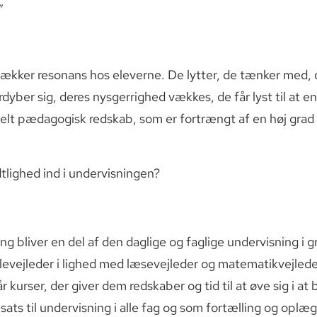
”
vækker resonans hos eleverne. De lytter, de tænker med, og
yber sig, deres nysgerrighed vækkes, de får lyst til at en
elt pædagogisk redskab, som er fortrængt af en høj grad a
lighed ind i undervisningen?
ng bliver en del af den daglige og faglige undervisning i 
ællevejleder i lighed med læsevejleder og matematikvejlede
 kurser, der giver dem redskaber og tid til at øve sig i a
ats til undervisning i alle fag og som fortælling og oplæg 