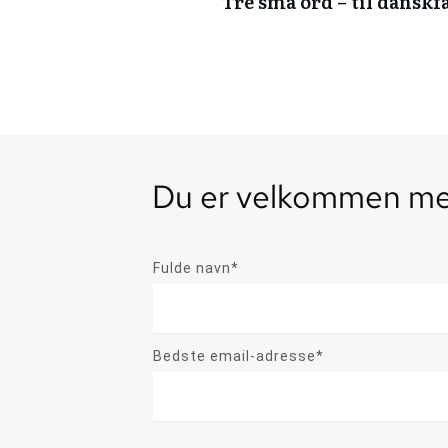
Tre små ord – til danskf
Du er velkommen med
Fulde navn*
Bedste email-adresse*